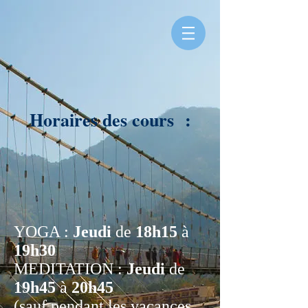
Horaires des cours :
YOGA :​
Jeudi
de
18h15
à
19h30
MEDITATION :
Jeudi
de
19h45
à
20h45
(sauf pendant les vacances