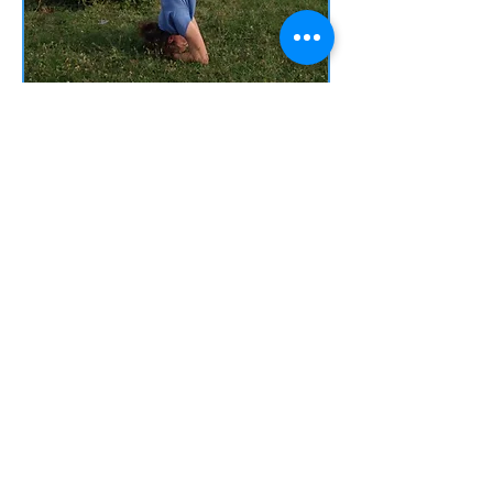
étirements doux
Des
libèrent des tensions et
nous préparent au
relâchement du corps
. Ils
aident au bon
fonctionnement du système
endocrinien et de tous les
organes internes.
respiration
Les exercices de
controlée
apportent un afflux