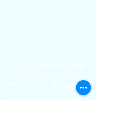
Accueil
Enseignants
Yoga
Sivananda
Cours
Stages Adultes
Témoignages
Relaxation
Philosophie
Questions/Réponses
Chant
Méditatio
Stages Enfants
n