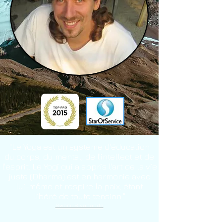
"Le
Yoga
est un système d'éducation
du corps, du mental, de l'intellect et de
l'esprit. Le Yogi qui a appris l'art de la vie
juste (Dharma) est en harmonie avec
lui-même et respire la paix, étant
libéré de toute tension."
Swami Sivananda